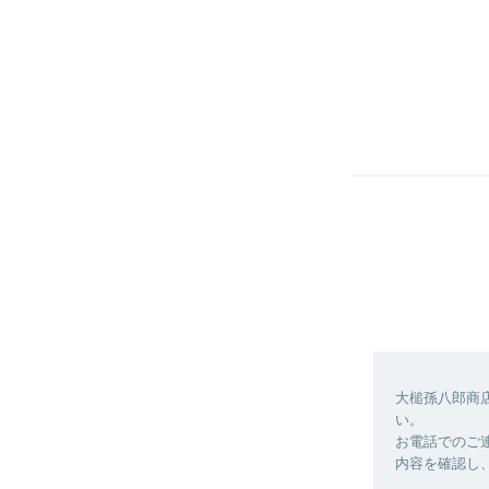
大槌孫八郎商
い。
お電話でのご
内容を確認し