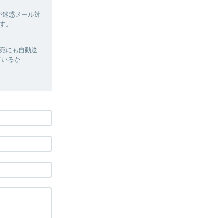
様が迷惑メール対
す。
宛にも自動送
ているか